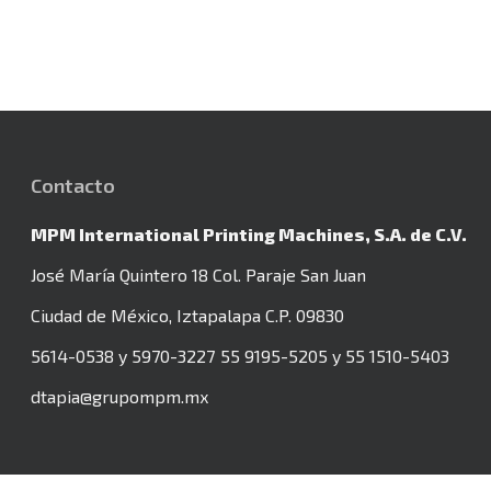
BOBST FORMATO
102 CMS. AÑO 2018
Contacto
MPM International Printing Machines, S.A. de C.V.
José María Quintero 18 Col. Paraje San Juan
Ciudad de México, Iztapalapa
C.P. 09830
5614-0538 y 5970-3227
55 9195-5205 y 55 1510-5403
dtapia@grupompm.mx